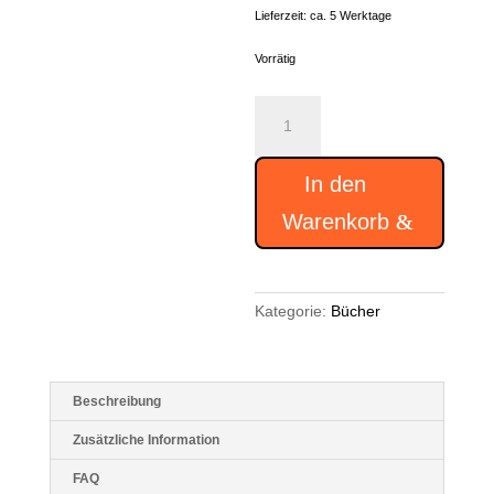
Lieferzeit:
ca. 5 Werktage
Vorrätig
Buch
"Wie
meine
Großmutter
In den
ihr
Ich
Warenkorb
verlor"
Menge
Kategorie:
Bücher
Beschreibung
Zusätzliche Information
FAQ