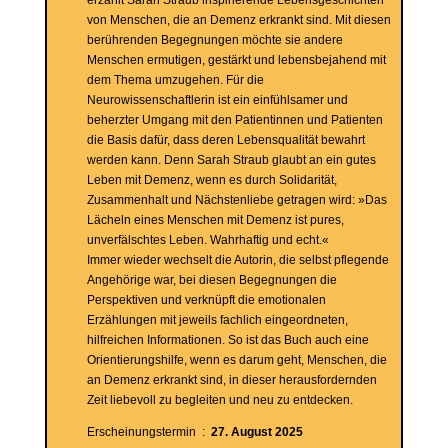
erzählt Sarah Straub inspirierende Lebensgeschichten
von Menschen, die an Demenz erkrankt sind. Mit diesen
berührenden Begegnungen möchte sie andere
Menschen ermutigen, gestärkt und lebensbejahend mit
dem Thema umzugehen. Für die
Neurowissenschaftlerin ist ein einfühlsamer und
beherzter Umgang mit den Patientinnen und Patienten
die Basis dafür, dass deren Lebensqualität bewahrt
werden kann. Denn Sarah Straub glaubt an ein gutes
Leben mit Demenz, wenn es durch Solidarität,
Zusammenhalt und Nächstenliebe getragen wird: »Das
Lächeln eines Menschen mit Demenz ist pures,
unverfälschtes Leben. Wahrhaftig und echt.«
Immer wieder wechselt die Autorin, die selbst pflegende
Angehörige war, bei diesen Begegnungen die
Perspektiven und verknüpft die emotionalen
Erzählungen mit jeweils fachlich eingeordneten,
hilfreichen Informationen. So ist das Buch auch eine
Orientierungshilfe, wenn es darum geht, Menschen, die
an Demenz erkrankt sind, in dieser herausfordernden
Zeit liebevoll zu begleiten und neu zu entdecken.
Erscheinungstermin ‏ : ‎
27. August 2025