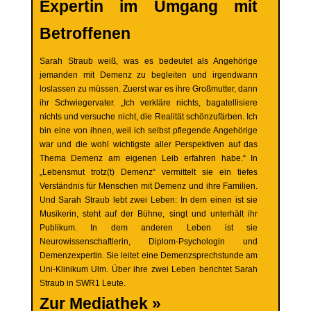
Expertin im Umgang mit
Betroffenen
Sarah Straub weiß, was es bedeutet als Angehörige
jemanden mit Demenz zu begleiten und irgendwann
loslassen zu müssen. Zuerst war es ihre Großmutter, dann
ihr Schwiegervater. „Ich verkläre nichts, bagatellisiere
nichts und versuche nicht, die Realität schönzufärben. Ich
bin eine von ihnen, weil ich selbst pflegende Angehörige
war und die wohl wichtigste aller Perspektiven auf das
Thema Demenz am eigenen Leib erfahren habe.“ In
„Lebensmut trotz(t) Demenz“ vermittelt sie ein tiefes
Verständnis für Menschen mit Demenz und ihre Familien.
Und Sarah Straub lebt zwei Leben: In dem einen ist sie
Musikerin, steht auf der Bühne, singt und unterhält ihr
Publikum. In dem anderen Leben ist sie
Neurowissenschaftlerin, Diplom-Psychologin und
Demenzexpertin. Sie leitet eine Demenzsprechstunde am
Uni-Klinikum Ulm. Über ihre zwei Leben berichtet Sarah
Straub in SWR1 Leute.
Zur Mediathek »