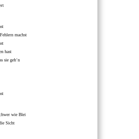
rt
st
 Fehlern machst
st
n hast
ss sie geh‘n
st
chwer wie Blei
ie Sicht