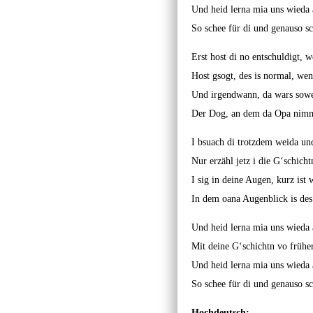
Und heid lerna mia uns wieda 
So schee für di und genauso s
Erst host di no entschuldigt, 
Host gsogt, des is normal, wen
Und irgendwann, da wars sowei
Der Dog, an dem da Opa nimme
I bsuach di trotzdem weida un
Nur erzähl jetz i die G‘schich
I sig in deine Augen, kurz ist 
In dem oana Augenblick is de
Und heid lerna mia uns wieda 
Mit deine G‘schichtn vo früher
Und heid lerna mia uns wieda 
So schee für di und genauso s
Hochdeutsch: