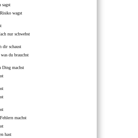
 sagst
 Risiko wagst
t
fach nur schwebst
 dir schaust
 was du brauchst
n Ding machst
st
st
st
st
 Fehlern machst
st
n hast