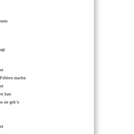
önnen
agt
st
 Fehlern machst
st
n hast
ss sie geh‘n
st