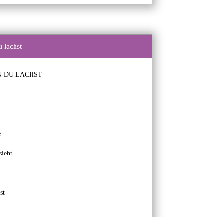
 lachst
N DU LACHST
e
sieht
st