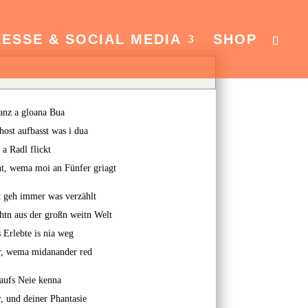
ESSE & SOCIAL MEDIA
SHOP
ganz a gloana Bua
ost aufbasst was i dua
 a Radl flickt
ht, wema moi an Fünfer griagt
t geh immer was verzählt
htn aus der großn weitn Welt
 Erlebte is nia weg
, wema midanander red
aufs Neie kenna
, und deiner Phantasie