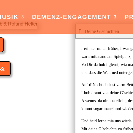
MUSIK
DEMENZ-ENGAGEMENT
PR
Deine G'schichten
I erinner mi an früher, I war 
warn mitanand am Spielplatz, h
Vo Dir da hob i glernt, wia ma
und dass die Welt ned unterge
Auf d`Nacht da hast vorm Bet
I hob dramt von deine G‘schic
A wennst da nimma eifoin, des
kimmt sogar manchmoi wieder
Und heid lerna mia uns wieda 
Mit deine G‘schichtn vo früher