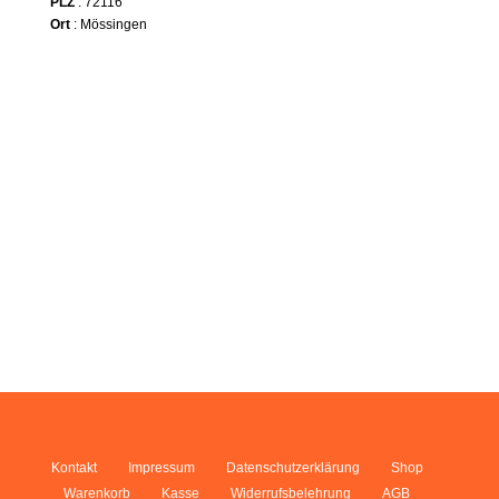
PLZ
: 72116
Ort
: Mössingen
Kontakt
Impressum
Datenschutzerklärung
Shop
Warenkorb
Kasse
Widerrufsbelehrung
AGB