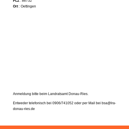
PLZ
: 86732
Ort
: Oettingen
Anmeldung bitte beim Landratsamt Donau-Ries.
Entweder telefonisch bei 0906/741052 oder per Mail bei
bsa@lra-
donau-ries.de