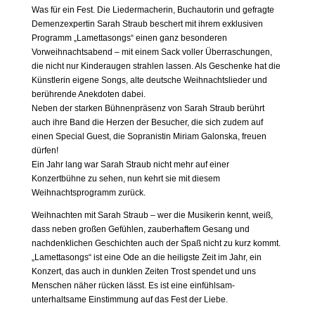
Was für ein Fest. Die Liedermacherin, Buchautorin und gefragte
Demenzexpertin Sarah Straub beschert mit ihrem exklusiven
Programm „Lamettasongs“ einen ganz besonderen
Vorweihnachtsabend – mit einem Sack voller Überraschungen,
die nicht nur Kinderaugen strahlen lassen. Als Geschenke hat die
Künstlerin eigene Songs, alte deutsche Weihnachtslieder und
berührende Anekdoten dabei.
Neben der starken Bühnenpräsenz von Sarah Straub berührt
auch ihre Band die Herzen der Besucher, die sich zudem auf
einen Special Guest, die Sopranistin Miriam Galonska, freuen
dürfen!
Ein Jahr lang war Sarah Straub nicht mehr auf einer
Konzertbühne zu sehen, nun kehrt sie mit diesem
Weihnachtsprogramm zurück.
Weihnachten mit Sarah Straub – wer die Musikerin kennt, weiß,
dass neben großen Gefühlen, zauberhaftem Gesang und
nachdenklichen Geschichten auch der Spaß nicht zu kurz kommt.
„Lamettasongs“ ist eine Ode an die heiligste Zeit im Jahr, ein
Konzert, das auch in dunklen Zeiten Trost spendet und uns
Menschen näher rücken lässt. Es ist eine einfühlsam-
unterhaltsame Einstimmung auf das Fest der Liebe.