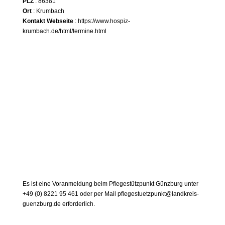
PLZ
: 86381
Ort
: Krumbach
Kontakt Webseite
:
https://www.hospiz-
krumbach.de/html/termine.html
Es ist eine Voranmeldung beim Pflegestützpunkt Günzburg unter
+49 (0) 8221 95 461 oder per Mail
pflegestuetzpunkt@landkreis-
guenzburg.de
erforderlich.